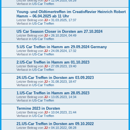
Letzter Beitrag von
JJ
«
12.04.2025, 05:26
Verfasst in
US-Car Treffen
Young- und Oldtimertreffen im CreativRevier Heinrich Robert
Hamm – 06.04.2025 ab 11 Uhr
Letzter Beitrag von
JJ
«
31.03.2025, 17:37
Verfasst in
US-Car Treffen
US Car Season Closer in Dorsten am 27.10.2024
Letzter Beitrag von
JJ
«
26.10.2024, 04:49
Verfasst in
US-Car Treffen
5.US Car Treffen in Hamm am 29.09.2024 Germany
Letzter Beitrag von
JJ
«
24.09.2024, 17:32
Verfasst in
US-Car Treffen
2.US-Car Treffen in Hamm am 01.10.2023
Letzter Beitrag von
JJ
«
27.09.2023, 19:40
Verfasst in
US-Car Treffen
24.US-Car Treffen in Dorsten am 03.09.2023
Letzter Beitrag von
JJ
«
31.08.2023, 18:47
Verfasst in
US-Car Treffen
1.US-Car Treffen in Hamm am 28.05.2023
Letzter Beitrag von
JJ
«
13.05.2023, 14:34
Verfasst in
US-Car Treffen
Termine 2023 in Dorsten
Letzter Beitrag von
JJ
«
10.04.2023, 21:44
Verfasst in
US-Car Treffen
21.US-Car Treffen in Dorsten am 09.10.2022
Letzter Beitrag von
JJ
«
04.10.2022, 08:28