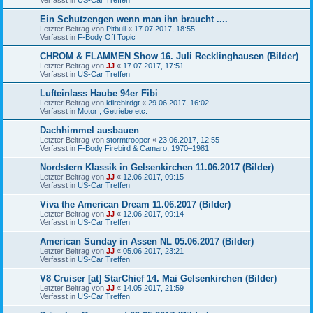
Ein Schutzengen wenn man ihn braucht ....
Letzter Beitrag von
Pitbull
«
17.07.2017, 18:55
Verfasst in
F-Body Off Topic
CHROM & FLAMMEN Show 16. Juli Recklinghausen (Bilder)
Letzter Beitrag von
JJ
«
17.07.2017, 17:51
Verfasst in
US-Car Treffen
Lufteinlass Haube 94er Fibi
Letzter Beitrag von
kfirebirdgt
«
29.06.2017, 16:02
Verfasst in
Motor , Getriebe etc.
Dachhimmel ausbauen
Letzter Beitrag von
stormtrooper
«
23.06.2017, 12:55
Verfasst in
F-Body Firebird & Camaro, 1970–1981
Nordstern Klassik in Gelsenkirchen 11.06.2017 (Bilder)
Letzter Beitrag von
JJ
«
12.06.2017, 09:15
Verfasst in
US-Car Treffen
Viva the American Dream 11.06.2017 (Bilder)
Letzter Beitrag von
JJ
«
12.06.2017, 09:14
Verfasst in
US-Car Treffen
American Sunday in Assen NL 05.06.2017 (Bilder)
Letzter Beitrag von
JJ
«
05.06.2017, 23:21
Verfasst in
US-Car Treffen
V8 Cruiser [at] StarChief 14. Mai Gelsenkirchen (Bilder)
Letzter Beitrag von
JJ
«
14.05.2017, 21:59
Verfasst in
US-Car Treffen