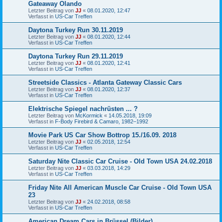
Gateaway Olando
Letzter Beitrag von
JJ
«
08.01.2020, 12:47
Verfasst in
US-Car Treffen
Daytona Turkey Run 30.11.2019
Letzter Beitrag von
JJ
«
08.01.2020, 12:44
Verfasst in
US-Car Treffen
Daytona Turkey Run 29.11.2019
Letzter Beitrag von
JJ
«
08.01.2020, 12:41
Verfasst in
US-Car Treffen
Streetside Classics - Atlanta Gateway Classic Cars
Letzter Beitrag von
JJ
«
08.01.2020, 12:37
Verfasst in
US-Car Treffen
Elektrische Spiegel nachrüsten ... ?
Letzter Beitrag von
McKormick
«
14.05.2018, 19:09
Verfasst in
F-Body Firebird & Camaro, 1982–1992
Movie Park US Car Show Bottrop 15./16.09. 2018
Letzter Beitrag von
JJ
«
02.05.2018, 12:54
Verfasst in
US-Car Treffen
Saturday Nite Classic Car Cruise - Old Town USA 24.02.2018
Letzter Beitrag von
JJ
«
03.03.2018, 14:29
Verfasst in
US-Car Treffen
Friday Nite All American Muscle Car Cruise - Old Town USA
23
Letzter Beitrag von
JJ
«
24.02.2018, 08:58
Verfasst in
US-Car Treffen
American Dream Cars in Brüssel (Bilder)