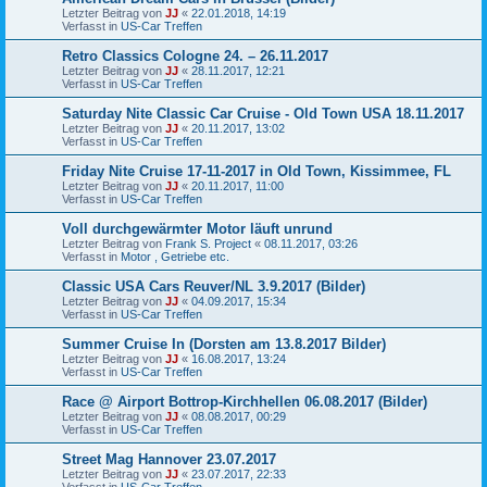
Letzter Beitrag von
JJ
«
22.01.2018, 14:19
Verfasst in
US-Car Treffen
Retro Classics Cologne 24. – 26.11.2017
Letzter Beitrag von
JJ
«
28.11.2017, 12:21
Verfasst in
US-Car Treffen
Saturday Nite Classic Car Cruise - Old Town USA 18.11.2017
Letzter Beitrag von
JJ
«
20.11.2017, 13:02
Verfasst in
US-Car Treffen
Friday Nite Cruise 17-11-2017 in Old Town, Kissimmee, FL
Letzter Beitrag von
JJ
«
20.11.2017, 11:00
Verfasst in
US-Car Treffen
Voll durchgewärmter Motor läuft unrund
Letzter Beitrag von
Frank S. Project
«
08.11.2017, 03:26
Verfasst in
Motor , Getriebe etc.
Classic USA Cars Reuver/NL 3.9.2017 (Bilder)
Letzter Beitrag von
JJ
«
04.09.2017, 15:34
Verfasst in
US-Car Treffen
Summer Cruise In (Dorsten am 13.8.2017 Bilder)
Letzter Beitrag von
JJ
«
16.08.2017, 13:24
Verfasst in
US-Car Treffen
Race @ Airport Bottrop-Kirchhellen 06.08.2017 (Bilder)
Letzter Beitrag von
JJ
«
08.08.2017, 00:29
Verfasst in
US-Car Treffen
Street Mag Hannover 23.07.2017
Letzter Beitrag von
JJ
«
23.07.2017, 22:33
Verfasst in
US-Car Treffen