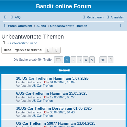
Bandit online Forum
FAQ
Registrieren
Anmelden
S
Foren-Übersicht
Suche
Unbeantwortete Themen
u
Unbeantwortete Themen
c
Zur erweiterten Suche
h
Suche
Erweiterte Suche
e
Seite
1
von
10
1
2
3
4
5
10
Nächst
Die Suche ergab 494 Treffer
…
Themen
10. US Car Treffen in Hamm am 5.07.2026
Letzter Beitrag von
JJ
«
01.07.2026, 16:04
Verfasst in
US-Car Treffen
6.US-Car-Treffen in Hamm am 25.05.2025
Letzter Beitrag von
JJ
«
19.05.2025, 00:27
Verfasst in
US-Car Treffen
30.US-Car Treffen in Dorsten am 01.05.2025
Letzter Beitrag von
JJ
«
30.04.2025, 04:43
Verfasst in
US-Car Treffen
US Car Treffen in 59077 Hamm am 13.04.2025