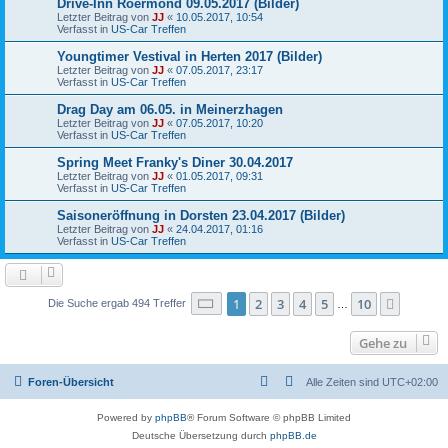
Drive-Inn Roermond 09.05.2017 (Bilder)
Letzter Beitrag von
JJ
«
10.05.2017, 10:54
Verfasst in
US-Car Treffen
Youngtimer Vestival in Herten 2017 (Bilder)
Letzter Beitrag von
JJ
«
07.05.2017, 23:17
Verfasst in
US-Car Treffen
Drag Day am 06.05. in Meinerzhagen
Letzter Beitrag von
JJ
«
07.05.2017, 10:20
Verfasst in
US-Car Treffen
Spring Meet Franky's Diner 30.04.2017
Letzter Beitrag von
JJ
«
01.05.2017, 09:31
Verfasst in
US-Car Treffen
Saisoneröffnung in Dorsten 23.04.2017 (Bilder)
Letzter Beitrag von
JJ
«
24.04.2017, 01:16
Verfasst in
US-Car Treffen
Seite
1
von
10
1
2
3
4
5
10
Nächst
Die Suche ergab 494 Treffer
…
Gehe zu
Foren-Übersicht
Alle Zeiten sind
UTC+02:00
Powered by
phpBB
® Forum Software © phpBB Limited
Deutsche Übersetzung durch
phpBB.de