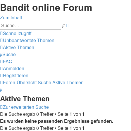
Bandit online Forum
Zum Inhalt
Erweiterte
Suche
Suche
Schnellzugriff
Unbeantwortete Themen
Aktive Themen
Suche
FAQ
Anmelden
Registrieren
Foren-Übersicht
Suche
Aktive Themen
Suche
Aktive Themen
Zur erweiterten Suche
Die Suche ergab 0 Treffer • Seite
1
von
1
Es wurden keine passenden Ergebnisse gefunden.
Die Suche ergab 0 Treffer • Seite
1
von
1