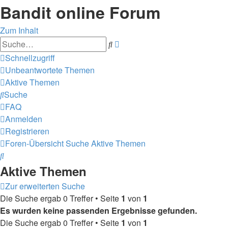
Bandit online Forum
Zum Inhalt
Erweiterte
Suche
Suche
Schnellzugriff
Unbeantwortete Themen
Aktive Themen
Suche
FAQ
Anmelden
Registrieren
Foren-Übersicht
Suche
Aktive Themen
Suche
Aktive Themen
Zur erweiterten Suche
Die Suche ergab 0 Treffer • Seite
1
von
1
Es wurden keine passenden Ergebnisse gefunden.
Die Suche ergab 0 Treffer • Seite
1
von
1