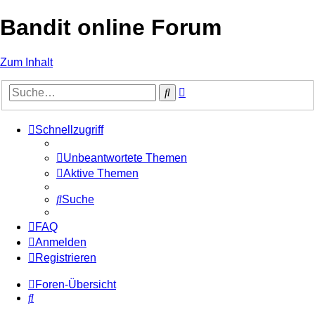
Bandit online Forum
Zum Inhalt
Erweiterte
Suche
Suche
Schnellzugriff
Unbeantwortete Themen
Aktive Themen
Suche
FAQ
Anmelden
Registrieren
Foren-Übersicht
Suche