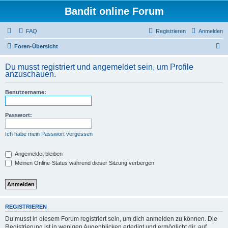
Bandit online Forum
FAQ
Registrieren
Anmelden
S
Foren-Übersicht
u
Du musst registriert und angemeldet sein, um Profile
c
anzuschauen.
h
Benutzername:
e
Passwort:
Ich habe mein Passwort vergessen
Angemeldet bleiben
Meinen Online-Status während dieser Sitzung verbergen
REGISTRIEREN
Du musst in diesem Forum registriert sein, um dich anmelden zu können. Die
Registrierung ist in wenigen Augenblicken erledigt und ermöglicht dir, auf