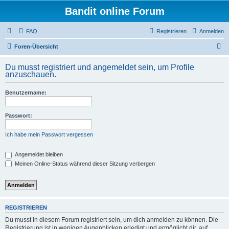
Bandit online Forum
FAQ
Registrieren
Anmelden
S
Foren-Übersicht
u
Du musst registriert und angemeldet sein, um Profile
c
anzuschauen.
h
Benutzername:
e
Passwort:
Ich habe mein Passwort vergessen
Angemeldet bleiben
Meinen Online-Status während dieser Sitzung verbergen
REGISTRIEREN
Du musst in diesem Forum registriert sein, um dich anmelden zu können. Die
Registrierung ist in wenigen Augenblicken erledigt und ermöglicht dir, auf