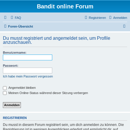
Bandit online Forum
FAQ
Registrieren
Anmelden
S
Foren-Übersicht
u
Du musst registriert und angemeldet sein, um Profile
c
anzuschauen.
h
Benutzername:
e
Passwort:
Ich habe mein Passwort vergessen
Angemeldet bleiben
Meinen Online-Status während dieser Sitzung verbergen
REGISTRIEREN
Du musst in diesem Forum registriert sein, um dich anmelden zu können. Die
Registrierung ist in wenigen Augenblicken erledigt und ermöglicht dir, auf