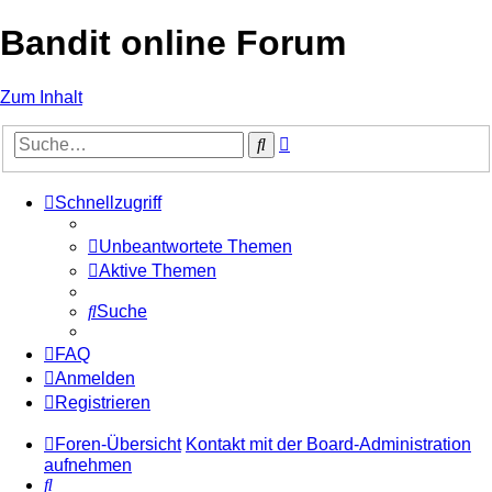
Bandit online Forum
Zum Inhalt
Erweiterte
Suche
Suche
Schnellzugriff
Unbeantwortete Themen
Aktive Themen
Suche
FAQ
Anmelden
Registrieren
Foren-Übersicht
Kontakt mit der Board-Administration
aufnehmen
Suche