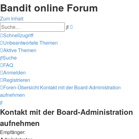
Bandit online Forum
Zum Inhalt
Erweiterte
Suche
Suche
Schnellzugriff
Unbeantwortete Themen
Aktive Themen
Suche
FAQ
Anmelden
Registrieren
Foren-Übersicht
Kontakt mit der Board-Administration
aufnehmen
Suche
Kontakt mit der Board-Administration
aufnehmen
Empfänger: