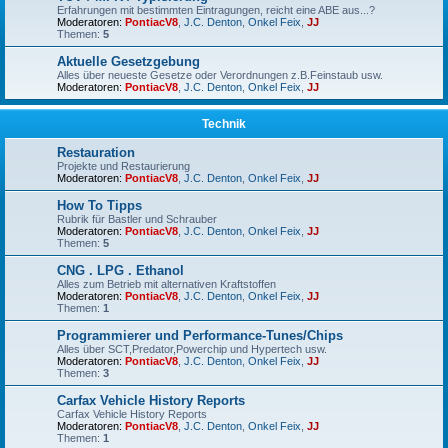
Erfahrungen mit bestimmten Eintragungen, reicht eine ABE aus...?
Moderatoren:
PontiacV8
,
J.C. Denton
,
Onkel Feix
,
JJ
Themen:
5
Aktuelle Gesetzgebung
Alles über neueste Gesetze oder Verordnungen z.B.Feinstaub usw.
Moderatoren:
PontiacV8
,
J.C. Denton
,
Onkel Feix
,
JJ
Technik
Restauration
Projekte und Restaurierung
Moderatoren:
PontiacV8
,
J.C. Denton
,
Onkel Feix
,
JJ
How To Tipps
Rubrik für Bastler und Schrauber
Moderatoren:
PontiacV8
,
J.C. Denton
,
Onkel Feix
,
JJ
Themen:
5
CNG . LPG . Ethanol
Alles zum Betrieb mit alternativen Kraftstoffen
Moderatoren:
PontiacV8
,
J.C. Denton
,
Onkel Feix
,
JJ
Themen:
1
Programmierer und Performance-Tunes/Chips
Alles über SCT,Predator,Powerchip und Hypertech usw.
Moderatoren:
PontiacV8
,
J.C. Denton
,
Onkel Feix
,
JJ
Themen:
3
Carfax Vehicle History Reports
Carfax Vehicle History Reports
Moderatoren:
PontiacV8
,
J.C. Denton
,
Onkel Feix
,
JJ
Themen:
1