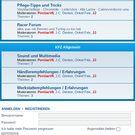
Pflege-Tipps und Tricks
Vinyldachpflege - Chromteile - Ledersitze - Alte Lacke - Cabrioverdecke usw.
Moderatoren:
PontiacV8
,
J.C. Denton
,
Onkel Feix
,
JJ
Themen:
2
Racer Forum
alles was mit Rennen und Tuning zu tun hat
Moderatoren:
PontiacV8
,
J.C. Denton
,
Onkel Feix
,
JJ
Themen:
1
KFZ Allgemein
Sound und Multimedia
Moderatoren:
PontiacV8
,
J.C. Denton
,
Onkel Feix
,
JJ
Themen:
7
Händlerempfehlungen / Erfahrungen
Moderatoren:
PontiacV8
,
J.C. Denton
,
Onkel Feix
,
JJ
Themen:
2
Werkstattempfehlungen / Erfahrungen
Moderatoren:
PontiacV8
,
J.C. Denton
,
Onkel Feix
,
JJ
Themen:
3
ANMELDEN
•
REGISTRIEREN
Benutzername:
Passwort:
Ich habe mein Passwort vergessen
Angemeldet bleiben