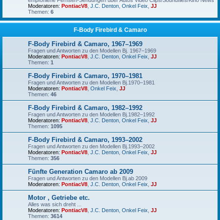
empfohlene Fernseh-Sendungen über Autos Video Clips/Soundfiles/Kino News
Moderatoren:
PontiacV8
,
J.C. Denton
,
Onkel Feix
,
JJ
Themen:
6
F-Body Firebird & Camaro
F-Body Firebird & Camaro, 1967–1969
Fragen und Antworten zu den Modellen Bj. 1967–1969
Moderatoren:
PontiacV8
,
J.C. Denton
,
Onkel Feix
,
JJ
Themen:
1
F-Body Firebird & Camaro, 1970–1981
Fragen und Antworten zu den Modellen Bj.1970–1981
Moderatoren:
PontiacV8
,
Onkel Feix
,
JJ
Themen:
46
F-Body Firebird & Camaro, 1982–1992
Fragen und Antworten zu den Modellen Bj.1982–1992
Moderatoren:
PontiacV8
,
J.C. Denton
,
Onkel Feix
,
JJ
Themen:
1095
F-Body Firebird & Camaro, 1993–2002
Fragen und Antworten zu den Modellen Bj.1993–2002
Moderatoren:
PontiacV8
,
J.C. Denton
,
Onkel Feix
,
JJ
Themen:
356
Fünfte Generation Camaro ab 2009
Fragen und Antworten zu den Modellen Bj.ab 2009
Moderatoren:
PontiacV8
,
J.C. Denton
,
Onkel Feix
,
JJ
Motor , Getriebe etc.
Alles was sich dreht ...
Moderatoren:
PontiacV8
,
J.C. Denton
,
Onkel Feix
,
JJ
Themen:
3614