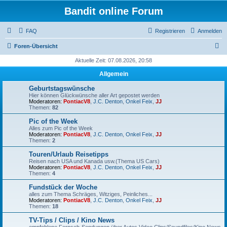
Bandit online Forum
FAQ
Registrieren
Anmelden
S
Foren-Übersicht
u
Aktuelle Zeit: 07.08.2026, 20:58
c
Allgemein
h
Geburtstagswünsche
e
Hier können Glückwünsche aller Art gepostet werden
Moderatoren:
PontiacV8
,
J.C. Denton
,
Onkel Feix
,
JJ
Themen:
82
Pic of the Week
Alles zum Pic of the Week
Moderatoren:
PontiacV8
,
J.C. Denton
,
Onkel Feix
,
JJ
Themen:
2
Touren/Urlaub Reisetipps
Reisen nach USA und Kanada usw.(Thema US Cars)
Moderatoren:
PontiacV8
,
J.C. Denton
,
Onkel Feix
,
JJ
Themen:
4
Fundstück der Woche
alles zum Thema Schräges, Witziges, Peinliches...
Moderatoren:
PontiacV8
,
J.C. Denton
,
Onkel Feix
,
JJ
Themen:
18
TV-Tips / Clips / Kino News