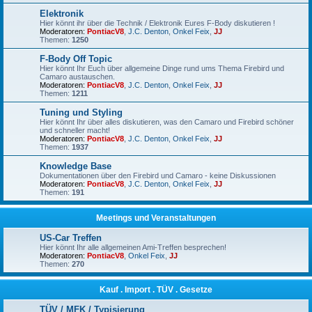
Elektronik
Hier könnt ihr über die Technik / Elektronik Eures F-Body diskutieren !
Moderatoren:
PontiacV8
,
J.C. Denton
,
Onkel Feix
,
JJ
Themen:
1250
F-Body Off Topic
Hier könnt Ihr Euch über allgemeine Dinge rund ums Thema Firebird und
Camaro austauschen.
Moderatoren:
PontiacV8
,
J.C. Denton
,
Onkel Feix
,
JJ
Themen:
1211
Tuning und Styling
Hier könnt Ihr über alles diskutieren, was den Camaro und Firebird schöner
und schneller macht!
Moderatoren:
PontiacV8
,
J.C. Denton
,
Onkel Feix
,
JJ
Themen:
1937
Knowledge Base
Dokumentationen über den Firebird und Camaro - keine Diskussionen
Moderatoren:
PontiacV8
,
J.C. Denton
,
Onkel Feix
,
JJ
Themen:
191
Meetings und Veranstaltungen
US-Car Treffen
Hier könnt Ihr alle allgemeinen Ami-Treffen besprechen!
Moderatoren:
PontiacV8
,
Onkel Feix
,
JJ
Themen:
270
Kauf . Import . TÜV . Gesetze
TÜV / MFK / Typisierung