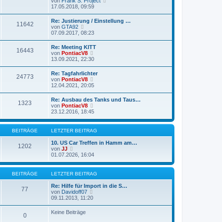
N
von
Frank S. Project
e
g
e
17.05.2018, 09:59
i
u
t
e
r
Re: Justierung / Einstellung …
11642
s
a
N
von
GTA92
t
g
e
07.09.2017, 08:23
e
u
r
e
Re: Meeting KITT
B
16443
s
N
von
PontiacV8
e
t
e
13.09.2021, 22:30
i
e
u
t
r
e
r
Re: Tagfahrlichter
B
24773
s
a
N
von
PontiacV8
e
t
g
e
12.04.2021, 20:05
i
e
u
t
r
e
r
Re: Ausbau des Tanks und Taus…
B
1323
s
a
N
von
PontiacV8
e
t
g
e
23.12.2016, 18:45
i
e
u
t
r
e
r
B
s
a
BEITRÄGE
LETZTER BEITRAG
e
t
g
i
e
10. US Car Treffen in Hamm am…
t
1202
r
N
von
JJ
r
B
e
01.07.2026, 16:04
a
e
u
g
i
e
t
s
BEITRÄGE
LETZTER BEITRAG
r
t
a
e
Re: Hilfe für Import in die S…
g
77
r
N
von
Davidoff07
B
e
09.11.2013, 11:20
e
u
i
e
Keine Beiträge
t
0
s
r
t