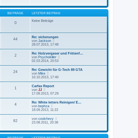
a
e
g
r
B
BEITRÄGE
LETZTER BEITRAG
e
i
Keine Beiträge
t
0
r
a
g
Re: sicherungen
44
N
von
Jackson
e
28.07.2013, 17:48
u
e
Re: Holzvergaser und Frittenf…
2
s
N
von
Psychokiller
t
e
02.03.2014, 20:53
e
u
r
e
Re: Gewicht für G-Tech 89 GTA
B
24
s
N
von
Mike
e
t
e
10.10.2013, 17:40
i
e
u
t
r
e
r
Carfax Report
B
1
s
a
N
von
JJ
e
t
g
e
17.09.2013, 07:29
i
e
u
t
r
e
r
Re: White letters Reinigen/ E…
B
4
s
a
N
von
bephza
e
t
g
e
18.09.2013, 11:22
i
e
u
t
r
e
r
N
von
coolchevy
B
82
s
a
e
23.08.2011, 20:38
e
t
g
u
i
e
e
t
r
s
r
B
t
a
BEITRÄGE
LETZTER BEITRAG