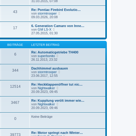
e
31.03.2015, 07:08
i
e
u
t
r
e
r
Re: Pontiac Firebird Evolutio…
B
43
s
a
N
von
stormtrooper
e
t
g
e
09.03.2026, 20:08
i
e
u
t
r
e
r
6. Generation Camaro von Inne…
B
17
s
a
N
von
GM LS-X
e
t
g
e
27.05.2015, 01:30
i
e
u
t
r
e
r
B
s
a
BEITRÄGE
LETZTER BEITRAG
e
t
g
i
e
Re: Automaticgetriebe TH400
t
6
r
N
von
superbonito
r
B
e
26.11.2013, 23:32
a
e
u
g
i
e
Dachhimmel ausbauen
t
344
s
N
von
stormtrooper
r
t
e
23.06.2017, 12:55
a
e
u
g
r
e
Re: Heckklappenöffner tut nic…
B
12514
s
N
von
Nightwalker
e
t
e
20.09.2023, 09:45
i
e
u
t
r
e
r
Re: Kupplung verölt immer wie…
B
3467
s
a
N
von
Nightwalker
e
t
g
e
20.09.2023, 09:46
i
e
u
t
r
e
r
Keine Beiträge
B
0
s
a
e
t
g
i
e
t
r
r
Re: Motor springt nach Winter…
B
39773
a