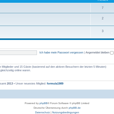
7
2
3
Ich habe mein Passwort vergessen
|
Angemeldet bleiben
re Mitglieder und 15 Gäste (basierend auf den aktiven Besuchern der letzten 5 Minuten)
leichzeitig online waren.
gesamt
2013
• Unser neuestes Mitglied:
formula1989
Powered by
phpBB
® Forum Software © phpBB Limited
Deutsche Übersetzung durch
phpBB.de
Datenschutz
|
Nutzungsbedingungen