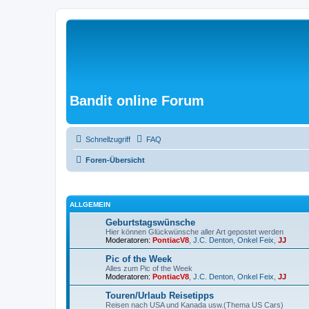
Bandit online Forum
Schnellzugriff
FAQ
Foren-Übersicht
ALLGEMEIN
Geburtstagswünsche
Hier können Glückwünsche aller Art gepostet werden
Moderatoren:
PontiacV8
,
J.C. Denton
,
Onkel Feix
,
JJ
Pic of the Week
Alles zum Pic of the Week
Moderatoren:
PontiacV8
,
J.C. Denton
,
Onkel Feix
,
JJ
Touren/Urlaub Reisetipps
Reisen nach USA und Kanada usw.(Thema US Cars)