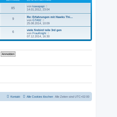
e
e
g
i
r
N
von
kawapapi
t
85
B
e
14.01.2012, 23:04
r
e
u
a
i
e
g
Re: Erfahrungen mit Hawks Thi…
t
9
s
N
von
GTA92
r
t
e
25.08.2014, 10:09
a
e
u
g
r
e
viele firebird teile 3rd gen
B
6
s
N
von
FrauKnight
e
t
e
07.12.2014, 16:30
i
e
u
t
r
e
r
B
s
a
e
t
g
i
e
t
r
r
B
a
e
g
i
t
r
a
g
Kontakt
Alle Cookies löschen
Alle Zeiten sind
UTC+02:00