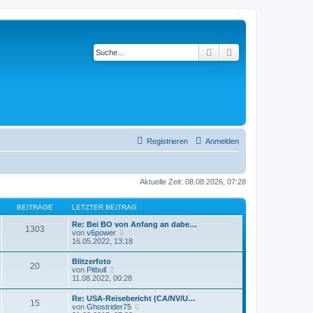
Suche
Erweiterte Suche
Registrieren
Anmelden
Aktuelle Zeit: 08.08.2026, 07:28
BEITRÄGE
LETZTER BEITRAG
Re: Bei BO von Anfang an dabe…
1303
N
von
v6power
e
16.05.2022, 13:18
u
e
Blitzerfoto
20
s
N
von
Pitbull
t
e
11.08.2022, 00:28
e
u
r
e
Re: USA-Reisebericht (CA/NV/U…
B
15
s
N
von
Ghostrider75
e
t