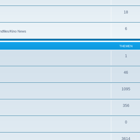
18
6
dfiles/Kino News
THEMEN
1
46
1095
356
0
3614