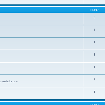
THEMEN
0
5
1
3
1
2
rioverdecke usw.
1
THEMEN