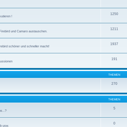
1250
kutieren !
1211
 Firebird und Camaro austauschen.
1937
irebird schöner und schneller macht!
191
kussionen
THEMEN
270
THEMEN
5
s...?
0
b usw.