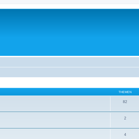
THEMEN
82
2
4