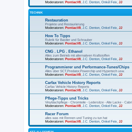
Moderatoren:
PontiacV8
,
J.C. Denton
,
Onkel Feix
,
JJ
TECHNIK
Restauration
Projekte und Restaurierung
Moderatoren:
PontiacV8
,
J.C. Denton
,
Onkel Feix
,
JJ
How To Tipps
Rubrik für Bastler und Schrauber
Moderatoren:
PontiacV8
,
J.C. Denton
,
Onkel Feix
,
JJ
CNG . LPG . Ethanol
Alles zum Betrieb mit alternativen Kraftstoffen
Moderatoren:
PontiacV8
,
J.C. Denton
,
Onkel Feix
,
JJ
Programmierer und Performance-Tunes/Chips
Alles über SCT,Predator,Powerchip und Hypertech usw.
Moderatoren:
PontiacV8
,
J.C. Denton
,
Onkel Feix
,
JJ
Carfax Vehicle History Reports
Carfax Vehicle History Reports
Moderatoren:
PontiacV8
,
J.C. Denton
,
Onkel Feix
,
JJ
Pflege-Tipps und Tricks
Vinyldachpflege - Chromteile - Ledersitze - Alte Lacke - Cab
Moderatoren:
PontiacV8
,
J.C. Denton
,
Onkel Feix
,
JJ
Racer Forum
alles was mit Rennen und Tuning zu tun hat
Moderatoren:
PontiacV8
,
J.C. Denton
,
Onkel Feix
,
JJ
KFZ ALLGEMEIN