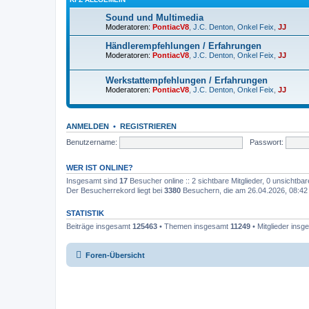
Sound und Multimedia
Moderatoren:
PontiacV8
,
J.C. Denton
,
Onkel Feix
,
JJ
Händlerempfehlungen / Erfahrungen
Moderatoren:
PontiacV8
,
J.C. Denton
,
Onkel Feix
,
JJ
Werkstattempfehlungen / Erfahrungen
Moderatoren:
PontiacV8
,
J.C. Denton
,
Onkel Feix
,
JJ
ANMELDEN
•
REGISTRIEREN
Benutzername:
Passwort:
WER IST ONLINE?
Insgesamt sind
17
Besucher online :: 2 sichtbare Mitglieder, 0 unsichtba
Der Besucherrekord liegt bei
3380
Besuchern, die am 26.04.2026, 08:42 g
STATISTIK
Beiträge insgesamt
125463
• Themen insgesamt
11249
• Mitglieder ins
Foren-Übersicht