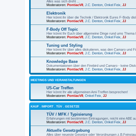
Alles was sich dreht ...
Moderatoren:
PontiacV8
,
J.C. Denton
,
Onkel Feix
,
JJ
Elektronik
Hier könnt ihr über die Technik / Elektronik Eures F-Body dis
Moderatoren:
PontiacV8
,
J.C. Denton
,
Onkel Feix
,
JJ
F-Body Off Topic
Hier könnt Ihr Euch über allgemeine Dinge rund ums Thema
Moderatoren:
PontiacV8
,
J.C. Denton
,
Onkel Feix
,
JJ
Tuning und Styling
Hier könnt Ihr über alles diskutieren, was den Camaro und F
Moderatoren:
PontiacV8
,
J.C. Denton
,
Onkel Feix
,
JJ
Knowledge Base
Dokumentationen über den Firebird und Camaro - keine Dis
Moderatoren:
PontiacV8
,
J.C. Denton
,
Onkel Feix
,
JJ
MEETINGS UND VERANSTALTUNGEN
US-Car Treffen
Hier könnt Ihr alle allgemeinen Ami-Treffen besprechen!
Moderatoren:
PontiacV8
,
Onkel Feix
,
JJ
KAUF . IMPORT . TÜV . GESETZE
TÜV / MFK / Typisierung
Erfahrungen mit bestimmten Eintragungen, reicht eine ABE au
Moderatoren:
PontiacV8
,
J.C. Denton
,
Onkel Feix
,
JJ
Aktuelle Gesetzgebung
Alles über neueste Gesetze oder Verordnungen z.B.Feinstau