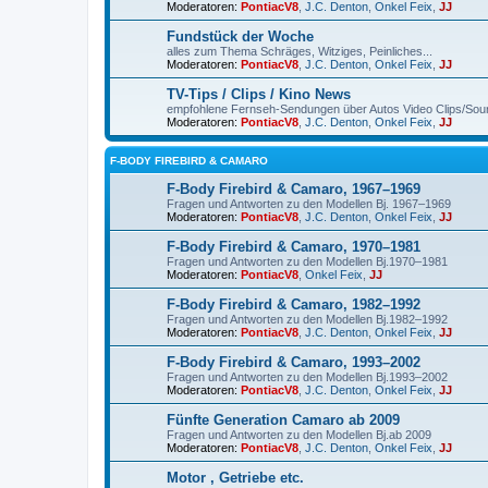
Moderatoren:
PontiacV8
,
J.C. Denton
,
Onkel Feix
,
JJ
Fundstück der Woche
alles zum Thema Schräges, Witziges, Peinliches...
Moderatoren:
PontiacV8
,
J.C. Denton
,
Onkel Feix
,
JJ
TV-Tips / Clips / Kino News
empfohlene Fernseh-Sendungen über Autos Video Clips/Soun
Moderatoren:
PontiacV8
,
J.C. Denton
,
Onkel Feix
,
JJ
F-BODY FIREBIRD & CAMARO
F-Body Firebird & Camaro, 1967–1969
Fragen und Antworten zu den Modellen Bj. 1967–1969
Moderatoren:
PontiacV8
,
J.C. Denton
,
Onkel Feix
,
JJ
F-Body Firebird & Camaro, 1970–1981
Fragen und Antworten zu den Modellen Bj.1970–1981
Moderatoren:
PontiacV8
,
Onkel Feix
,
JJ
F-Body Firebird & Camaro, 1982–1992
Fragen und Antworten zu den Modellen Bj.1982–1992
Moderatoren:
PontiacV8
,
J.C. Denton
,
Onkel Feix
,
JJ
F-Body Firebird & Camaro, 1993–2002
Fragen und Antworten zu den Modellen Bj.1993–2002
Moderatoren:
PontiacV8
,
J.C. Denton
,
Onkel Feix
,
JJ
Fünfte Generation Camaro ab 2009
Fragen und Antworten zu den Modellen Bj.ab 2009
Moderatoren:
PontiacV8
,
J.C. Denton
,
Onkel Feix
,
JJ
Motor , Getriebe etc.