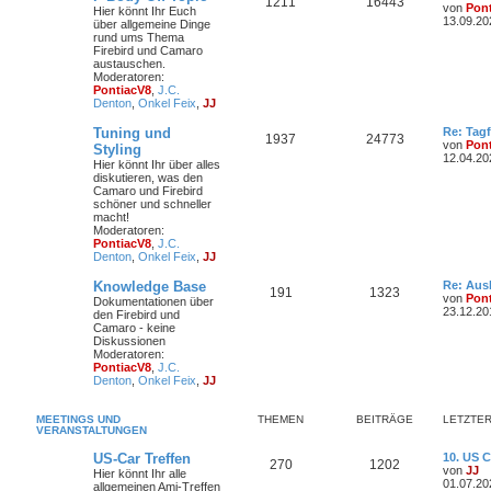
1211
16443
von
Pon
Hier könnt Ihr Euch
13.09.20
über allgemeine Dinge
rund ums Thema
Firebird und Camaro
austauschen.
Moderatoren:
PontiacV8
,
J.C.
Denton
,
Onkel Feix
,
JJ
Tuning und
Re: Tagf
1937
24773
von
Pon
Styling
12.04.20
Hier könnt Ihr über alles
diskutieren, was den
Camaro und Firebird
schöner und schneller
macht!
Moderatoren:
PontiacV8
,
J.C.
Denton
,
Onkel Feix
,
JJ
Knowledge Base
Re: Aus
191
1323
von
Pon
Dokumentationen über
23.12.20
den Firebird und
Camaro - keine
Diskussionen
Moderatoren:
PontiacV8
,
J.C.
Denton
,
Onkel Feix
,
JJ
MEETINGS UND
THEMEN
BEITRÄGE
LETZTER
VERANSTALTUNGEN
US-Car Treffen
10. US 
270
1202
von
JJ
Hier könnt Ihr alle
01.07.20
allgemeinen Ami-Treffen