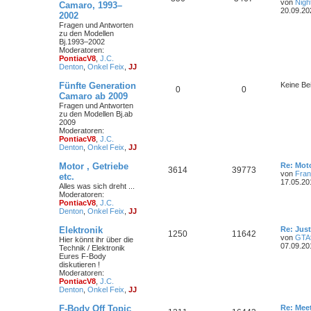
von
Nigh
Camaro, 1993–
20.09.20
2002
Fragen und Antworten
zu den Modellen
Bj.1993–2002
Moderatoren:
PontiacV8
,
J.C.
Denton
,
Onkel Feix
,
JJ
Fünfte Generation
Keine Be
0
0
Camaro ab 2009
Fragen und Antworten
zu den Modellen Bj.ab
2009
Moderatoren:
PontiacV8
,
J.C.
Denton
,
Onkel Feix
,
JJ
Motor , Getriebe
Re: Mot
3614
39773
von
Fran
etc.
17.05.20
Alles was sich dreht ...
Moderatoren:
PontiacV8
,
J.C.
Denton
,
Onkel Feix
,
JJ
Elektronik
Re: Just
1250
11642
von
GTA
Hier könnt ihr über die
07.09.20
Technik / Elektronik
Eures F-Body
diskutieren !
Moderatoren:
PontiacV8
,
J.C.
Denton
,
Onkel Feix
,
JJ
F-Body Off Topic
Re: Mee