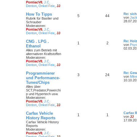
PontiacV8
,
J.C.
Denton
,
Onkel Feix
,
JJ
How To Tipps
Re: sic
5
44
von
Jac
Rubrik für Bastler und
28.07.20
Schrauber
Moderatoren:
PontiacV8
,
J.C.
Denton
,
Onkel Feix
,
JJ
CNG . LPG .
Re: Hol
1
2
von
Psyc
Ethanol
02.03.20
Alles zum Betrieb mit
alternativen Kraftstoffen
Moderatoren:
PontiacV8
,
J.C.
Denton
,
Onkel Feix
,
JJ
Programmierer
Re: Gew
3
24
von
Mike
und Performance-
10.10.20
Tunes/Chips
Alles über
SCT,Predator,Powerchi
p und Hypertech usw.
Moderatoren:
PontiacV8
,
J.C.
Denton
,
Onkel Feix
,
JJ
Carfax Vehicle
Carfax 
1
1
von
JJ
History Reports
17.09.20
Carfax Vehicle History
Reports
Moderatoren:
PontiacV8
,
J.C.
Denton
,
Onkel Feix
,
JJ