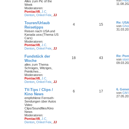
von
Pitbu
Alles zum Pic of the
11.08.20
Week
Moderatoren:
PontiacV8
,
J.C.
Denton
,
Onkel Feix
,
JJ
Touren/Urlaub
Re: USA
4
15
von
Ghos
Reisetipps
31.03.20
Reisen nach USA und
Kanada usw.(Thema US
Cars)
Moderatoren:
PontiacV8
,
J.C.
Denton
,
Onkel Feix
,
JJ
Fundstück der
Re: Pont
18
43
von
stor
Woche
09.03.20
alles zum Thema
Schräges, Witziges,
Peinliches...
Moderatoren:
PontiacV8
,
J.C.
Denton
,
Onkel Feix
,
JJ
TV-Tips / Clips /
6. Gene
6
17
von
GM 
Kino News
27.05.20
empfohlene Fernseh-
Sendungen über Autos
Video
Clips/Soundfiles/Kino
News
Moderatoren:
PontiacV8
,
J.C.
Denton
,
Onkel Feix
,
JJ