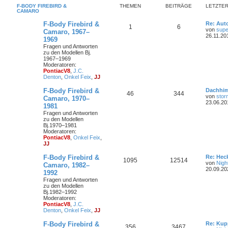
F-BODY FIREBIRD &
THEMEN
BEITRÄGE
LETZTER
CAMARO
F-Body Firebird &
Re: Aut
1
6
von
supe
Camaro, 1967–
26.11.20
1969
Fragen und Antworten
zu den Modellen Bj.
1967–1969
Moderatoren:
PontiacV8
,
J.C.
Denton
,
Onkel Feix
,
JJ
F-Body Firebird &
Dachhi
46
344
von
stor
Camaro, 1970–
23.06.20
1981
Fragen und Antworten
zu den Modellen
Bj.1970–1981
Moderatoren:
PontiacV8
,
Onkel Feix
,
JJ
F-Body Firebird &
Re: Hec
1095
12514
von
Nigh
Camaro, 1982–
20.09.20
1992
Fragen und Antworten
zu den Modellen
Bj.1982–1992
Moderatoren:
PontiacV8
,
J.C.
Denton
,
Onkel Feix
,
JJ
F-Body Firebird &
Re: Kup
356
3467