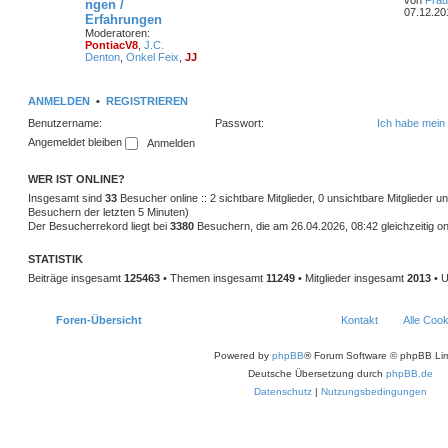
von
Frau
ngen /
07.12.20
Erfahrungen
Moderatoren:
PontiacV8
,
J.C.
Denton
,
Onkel Feix
,
JJ
ANMELDEN
•
REGISTRIEREN
Benutzername:
Passwort:
Ich habe mein
Angemeldet bleiben
WER IST ONLINE?
Insgesamt sind
33
Besucher online :: 2 sichtbare Mitglieder, 0 unsichtbare Mitglieder 
Besuchern der letzten 5 Minuten)
Der Besucherrekord liegt bei
3380
Besuchern, die am 26.04.2026, 08:42 gleichzeitig on
STATISTIK
Beiträge insgesamt
125463
• Themen insgesamt
11249
• Mitglieder insgesamt
2013
• U
Foren-Übersicht
Kontakt
Alle Coo
Powered by
phpBB
® Forum Software © phpBB Lim
Deutsche Übersetzung durch
phpBB.de
Datenschutz
|
Nutzungsbedingungen