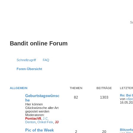
Bandit online Forum
Schnellzugriff
FAQ
Foren-Übersicht
ALLGEMEIN
THEMEN
BEITRÄGE
LETZTER
Geburtstagswünsc
Re: Bei
82
1303
von
v6p
he
16.05.20
Hier können
Glückwünsche aller Art
gepostet werden
Moderatoren:
PontiacV8
,
J.C.
Denton
,
Onkel Feix
,
JJ
Pic of the Week
Blitzerf
2
20