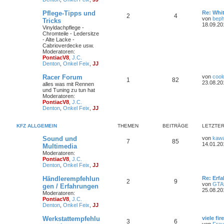
Pflege-Tipps und
Re: Whit
2
4
von
bep
Tricks
18.09.20
Vinyldachpflege -
Chromteile - Ledersitze
- Alte Lacke -
Cabrioverdecke usw.
Moderatoren:
PontiacV8
,
J.C.
Denton
,
Onkel Feix
,
JJ
Racer Forum
von
cool
1
82
23.08.20
alles was mit Rennen
und Tuning zu tun hat
Moderatoren:
PontiacV8
,
J.C.
Denton
,
Onkel Feix
,
JJ
KFZ ALLGEMEIN
THEMEN
BEITRÄGE
LETZTER
Sound und
von
kawa
7
85
14.01.20
Multimedia
Moderatoren:
PontiacV8
,
J.C.
Denton
,
Onkel Feix
,
JJ
Händlerempfehlun
Re: Erf
2
9
von
GTA
gen / Erfahrungen
25.08.20
Moderatoren:
PontiacV8
,
J.C.
Denton
,
Onkel Feix
,
JJ
Werkstattempfehlu
viele fir
3
6