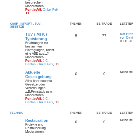
besprechen!
Moderatoren:
PontiacV8
,
Onkel Feix
,
JJ
KAUF . IMPORT . TÜV .
THEMEN
BEITRÄGE
LETZTER
GESETZE
TÜV / MFK /
Re: Hilf
5
77
von
Davi
Typisierung
09.11.20
Erfahrungen mit
bestimmten
Eintragungen, reicht
eine ABE aus...?
Moderatoren:
PontiacV8
,
J.C.
Denton
,
Onkel Feix
,
JJ
Aktuelle
Keine Be
0
0
Gesetzgebung
Alles über neueste
Gesetze oder
Verordnungen
z.B.Feinstaub usw.
Moderatoren:
PontiacV8
,
J.C.
Denton
,
Onkel Feix
,
JJ
TECHNIK
THEMEN
BEITRÄGE
LETZTER
Restauration
Keine Be
0
0
Projekte und
Restaurierung
Moderatoren: