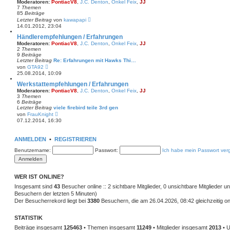
Moderatoren:
PontiacV8
,
J.C. Denton
,
Onkel Feix
,
JJ
i
7
Themen
t
85
Beiträge
r
N
Letzter Beitrag
von
kawapapi
a
e
14.01.2012, 23:04
g
u
e
Händlerempfehlungen / Erfahrungen
s
Moderatoren:
PontiacV8
,
J.C. Denton
,
Onkel Feix
,
JJ
t
2
Themen
e
9
Beiträge
r
Letzter Beitrag
Re: Erfahrungen mit Hawks Thi…
B
N
von
GTA92
e
e
25.08.2014, 10:09
i
u
t
e
Werkstattempfehlungen / Erfahrungen
r
s
Moderatoren:
PontiacV8
,
J.C. Denton
,
Onkel Feix
,
JJ
a
t
3
Themen
g
e
6
Beiträge
r
Letzter Beitrag
viele firebird teile 3rd gen
B
N
von
FrauKnight
e
e
07.12.2014, 16:30
i
u
t
e
r
s
ANMELDEN
•
a
REGISTRIEREN
t
g
e
Benutzername:
Passwort:
Ich habe mein Passwort ver
r
B
e
i
t
WER IST ONLINE?
r
Insgesamt sind
43
a
Besucher online :: 2 sichtbare Mitglieder, 0 unsichtbare Mitglieder 
g
Besuchern der letzten 5 Minuten)
Der Besucherrekord liegt bei
3380
Besuchern, die am 26.04.2026, 08:42 gleichzeitig on
STATISTIK
Beiträge insgesamt
125463
• Themen insgesamt
11249
• Mitglieder insgesamt
2013
• U