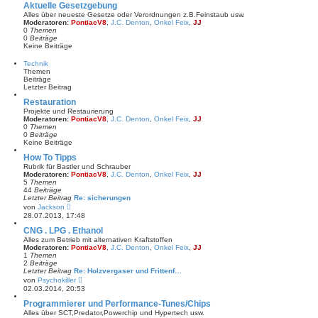
e
Aktuelle Gesetzgebung
s
Alles über neueste Gesetze oder Verordnungen z.B.Feinstaub usw.
t
Moderatoren:
PontiacV8
,
J.C. Denton
,
Onkel Feix
,
JJ
e
0
Themen
r
0
Beiträge
B
Keine Beiträge
e
i
Technik
t
Themen
r
Beiträge
a
Letzter Beitrag
g
Restauration
Projekte und Restaurierung
Moderatoren:
PontiacV8
,
J.C. Denton
,
Onkel Feix
,
JJ
0
Themen
0
Beiträge
Keine Beiträge
How To Tipps
Rubrik für Bastler und Schrauber
Moderatoren:
PontiacV8
,
J.C. Denton
,
Onkel Feix
,
JJ
5
Themen
44
Beiträge
Letzter Beitrag
Re: sicherungen
N
von
Jackson
e
28.07.2013, 17:48
u
e
CNG . LPG . Ethanol
s
Alles zum Betrieb mit alternativen Kraftstoffen
t
Moderatoren:
PontiacV8
,
J.C. Denton
,
Onkel Feix
,
JJ
e
1
Themen
r
2
Beiträge
B
Letzter Beitrag
Re: Holzvergaser und Frittenf…
e
N
von
Psychokiller
i
e
02.03.2014, 20:53
t
u
r
e
Programmierer und Performance-Tunes/Chips
a
s
Alles über SCT,Predator,Powerchip und Hypertech usw.
g
t