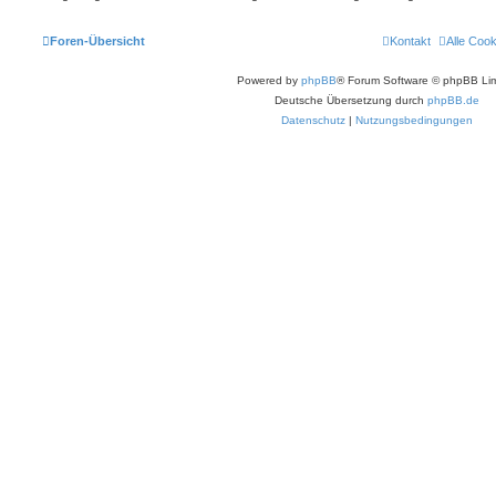
Foren-Übersicht
Kontakt
Alle Coo
Powered by
phpBB
® Forum Software © phpBB Lim
Deutsche Übersetzung durch
phpBB.de
Datenschutz
|
Nutzungsbedingungen