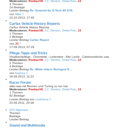
Moderatoren:
PontiacV8
,
J.C. Denton
,
Onkel Feix
,
JJ
e
3
Themen
r
24
Beiträge
B
Letzter Beitrag
Re: Gewicht für G-Tech 89 GTA
e
N
von
Mike
i
e
10.10.2013, 17:40
t
u
r
e
Carfax Vehicle History Reports
a
s
Carfax Vehicle History Reports
g
t
Moderatoren:
PontiacV8
,
J.C. Denton
,
Onkel Feix
,
JJ
e
1
Themen
r
1
Beiträge
B
Letzter Beitrag
Carfax Report
e
N
von
JJ
i
e
17.09.2013, 07:29
t
u
r
e
Pflege-Tipps und Tricks
a
s
Vinyldachpflege - Chromteile - Ledersitze - Alte Lacke - Cabrioverdecke usw.
g
t
Moderatoren:
PontiacV8
,
J.C. Denton
,
Onkel Feix
,
JJ
e
2
Themen
r
4
Beiträge
B
Letzter Beitrag
Re: White letters Reinigen/ E…
e
N
von
bephza
i
e
18.09.2013, 11:22
t
u
r
e
Racer Forum
a
s
alles was mit Rennen und Tuning zu tun hat
g
t
Moderatoren:
PontiacV8
,
J.C. Denton
,
Onkel Feix
,
JJ
e
1
Themen
r
82
Beiträge
B
N
Letzter Beitrag
von
coolchevy
e
e
23.08.2011, 20:38
i
u
t
e
KFZ Allgemein
r
s
Themen
a
t
Beiträge
g
e
Letzter Beitrag
r
B
Sound und Multimedia
e