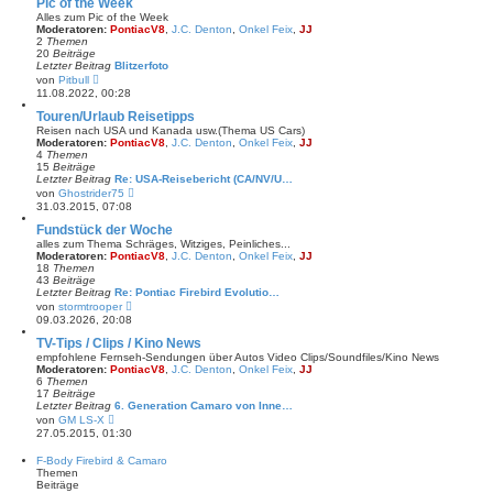
Pic of the Week
s
Alles zum Pic of the Week
t
Moderatoren:
PontiacV8
,
J.C. Denton
,
Onkel Feix
,
JJ
e
2
Themen
r
20
Beiträge
B
Letzter Beitrag
Blitzerfoto
e
N
von
Pitbull
i
e
11.08.2022, 00:28
t
u
r
e
Touren/Urlaub Reisetipps
a
s
Reisen nach USA und Kanada usw.(Thema US Cars)
g
t
Moderatoren:
PontiacV8
,
J.C. Denton
,
Onkel Feix
,
JJ
e
4
Themen
r
15
Beiträge
B
Letzter Beitrag
Re: USA-Reisebericht (CA/NV/U…
e
N
von
Ghostrider75
i
e
31.03.2015, 07:08
t
u
r
e
Fundstück der Woche
a
s
alles zum Thema Schräges, Witziges, Peinliches...
g
t
Moderatoren:
PontiacV8
,
J.C. Denton
,
Onkel Feix
,
JJ
e
18
Themen
r
43
Beiträge
B
Letzter Beitrag
Re: Pontiac Firebird Evolutio…
e
N
von
stormtrooper
i
e
09.03.2026, 20:08
t
u
r
e
TV-Tips / Clips / Kino News
a
s
empfohlene Fernseh-Sendungen über Autos Video Clips/Soundfiles/Kino News
g
t
Moderatoren:
PontiacV8
,
J.C. Denton
,
Onkel Feix
,
JJ
e
6
Themen
r
17
Beiträge
B
Letzter Beitrag
6. Generation Camaro von Inne…
e
N
von
GM LS-X
i
e
27.05.2015, 01:30
t
u
r
e
F-Body Firebird & Camaro
a
s
Themen
g
t
Beiträge
e