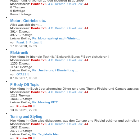
Fragen und Antworten zu den Modellen Bj.ab 2009
g
t
Moderatoren:
PontiacV8
,
J.C. Denton
,
Onkel Feix
,
JJ
e
0
Themen
r
0
Beiträge
B
Keine Beiträge
e
i
Motor , Getriebe etc.
t
Alles was sich dreht ...
r
Moderatoren:
PontiacV8
,
J.C. Denton
,
Onkel Feix
,
JJ
a
3614
Themen
g
39773
Beiträge
Letzter Beitrag
Re: Motor springt nach Winter…
N
von
Frank S. Project
e
17.05.2018, 09:59
u
e
Elektronik
s
Hier könnt ihr über die Technik / Elektronik Eures F-Body diskutieren !
t
Moderatoren:
PontiacV8
,
J.C. Denton
,
Onkel Feix
,
JJ
e
1250
Themen
r
11642
Beiträge
B
Letzter Beitrag
Re: Justierung / Einstellung …
e
N
von
GTA92
i
e
07.09.2017, 08:23
t
u
r
e
F-Body Off Topic
a
s
Hier könnt Ihr Euch über allgemeine Dinge rund ums Thema Firebird und Camaro austau
g
t
Moderatoren:
PontiacV8
,
J.C. Denton
,
Onkel Feix
,
JJ
e
1211
Themen
r
16443
Beiträge
B
Letzter Beitrag
Re: Meeting KITT
e
N
von
PontiacV8
i
e
13.09.2021, 22:30
t
u
r
e
Tuning und Styling
a
s
Hier könnt Ihr über alles diskutieren, was den Camaro und Firebird schöner und schneller
g
t
Moderatoren:
PontiacV8
,
J.C. Denton
,
Onkel Feix
,
JJ
e
1937
Themen
r
24773
Beiträge
B
Letzter Beitrag
Re: Tagfahrlichter
e
N
von
PontiacV8