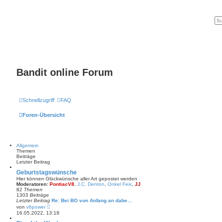
Bandit online Forum
Schnellzugriff
FAQ
Foren-Übersicht
Allgemein
Themen
Beiträge
Letzter Beitrag
Geburtstagswünsche
Hier können Glückwünsche aller Art gepostet werden
Moderatoren:
PontiacV8
,
J.C. Denton
,
Onkel Feix
,
JJ
82
Themen
1303
Beiträge
Letzter Beitrag
Re: Bei BO von Anfang an dabe…
N
von
v6power
e
16.05.2022, 13:18
u
e