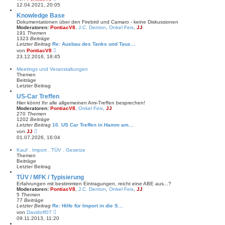
i
e
12.04.2021, 20:05
t
u
r
e
Knowledge Base
a
s
Dokumentationen über den Firebird und Camaro - keine Diskussionen
g
t
Moderatoren:
PontiacV8
,
J.C. Denton
,
Onkel Feix
,
JJ
e
191
Themen
r
1323
Beiträge
B
Letzter Beitrag
Re: Ausbau des Tanks und Taus…
e
N
von
PontiacV8
i
e
23.12.2016, 18:45
t
u
r
e
Meetings und Veranstaltungen
a
s
Themen
g
t
Beiträge
e
Letzter Beitrag
r
B
US-Car Treffen
e
Hier könnt Ihr alle allgemeinen Ami-Treffen besprechen!
i
Moderatoren:
PontiacV8
,
Onkel Feix
,
JJ
t
270
Themen
r
1202
Beiträge
a
Letzter Beitrag
10. US Car Treffen in Hamm am…
g
N
von
JJ
e
01.07.2026, 16:04
u
e
Kauf . Import . TÜV . Gesetze
s
Themen
t
Beiträge
e
Letzter Beitrag
r
B
TÜV / MFK / Typisierung
e
Erfahrungen mit bestimmten Eintragungen, reicht eine ABE aus...?
i
Moderatoren:
PontiacV8
,
J.C. Denton
,
Onkel Feix
,
JJ
t
5
Themen
r
77
Beiträge
a
Letzter Beitrag
Re: Hilfe für Import in die S…
g
N
von
Davidoff07
e
09.11.2013, 11:20
u