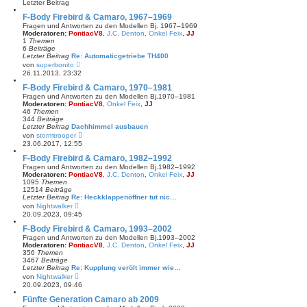
Letzter Beitrag
r
B
F-Body Firebird & Camaro, 1967–1969
e
Fragen und Antworten zu den Modellen Bj. 1967–1969
i
Moderatoren:
PontiacV8
,
J.C. Denton
,
Onkel Feix
,
JJ
t
1
Themen
r
6
Beiträge
a
Letzter Beitrag
Re: Automaticgetriebe TH400
g
N
von
superbonito
e
26.11.2013, 23:32
u
e
F-Body Firebird & Camaro, 1970–1981
s
Fragen und Antworten zu den Modellen Bj.1970–1981
t
Moderatoren:
PontiacV8
,
Onkel Feix
,
JJ
e
46
Themen
r
344
Beiträge
B
Letzter Beitrag
Dachhimmel ausbauen
e
N
von
stormtrooper
i
e
23.06.2017, 12:55
t
u
r
e
F-Body Firebird & Camaro, 1982–1992
a
s
Fragen und Antworten zu den Modellen Bj.1982–1992
g
t
Moderatoren:
PontiacV8
,
J.C. Denton
,
Onkel Feix
,
JJ
e
1095
Themen
r
12514
Beiträge
B
Letzter Beitrag
Re: Heckklappenöffner tut nic…
e
N
von
Nightwalker
i
e
20.09.2023, 09:45
t
u
r
e
F-Body Firebird & Camaro, 1993–2002
a
s
Fragen und Antworten zu den Modellen Bj.1993–2002
g
t
Moderatoren:
PontiacV8
,
J.C. Denton
,
Onkel Feix
,
JJ
e
356
Themen
r
3467
Beiträge
B
Letzter Beitrag
Re: Kupplung verölt immer wie…
e
N
von
Nightwalker
i
e
20.09.2023, 09:46
t
u
r
e
Fünfte Generation Camaro ab 2009
a
s