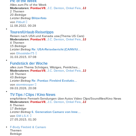
Pic of the Week
s
Alles zum Pic of the Week
t
Moderatoren:
PontiacV8
,
J.C. Denton
,
Onkel Feix
,
JJ
e
2
Themen
r
20
Beiträge
B
Letzter Beitrag
Blitzerfoto
e
N
von
Pitbull
i
e
11.08.2022, 00:28
t
u
r
e
Touren/Urlaub Reisetipps
a
s
Reisen nach USA und Kanada usw.(Thema US Cars)
g
t
Moderatoren:
PontiacV8
,
J.C. Denton
,
Onkel Feix
,
JJ
e
4
Themen
r
15
Beiträge
B
Letzter Beitrag
Re: USA-Reisebericht (CA/NV/U…
e
N
von
Ghostrider75
i
e
31.03.2015, 07:08
t
u
r
e
Fundstück der Woche
a
s
alles zum Thema Schräges, Witziges, Peinliches...
g
t
Moderatoren:
PontiacV8
,
J.C. Denton
,
Onkel Feix
,
JJ
e
18
Themen
r
43
Beiträge
B
Letzter Beitrag
Re: Pontiac Firebird Evolutio…
e
N
von
stormtrooper
i
e
09.03.2026, 20:08
t
u
r
e
TV-Tips / Clips / Kino News
a
s
empfohlene Fernseh-Sendungen über Autos Video Clips/Soundfiles/Kino News
g
t
Moderatoren:
PontiacV8
,
J.C. Denton
,
Onkel Feix
,
JJ
e
6
Themen
r
17
Beiträge
B
Letzter Beitrag
6. Generation Camaro von Inne…
e
N
von
GM LS-X
i
e
27.05.2015, 01:30
t
u
r
e
F-Body Firebird & Camaro
a
s
Themen
g
t
Beiträge
e