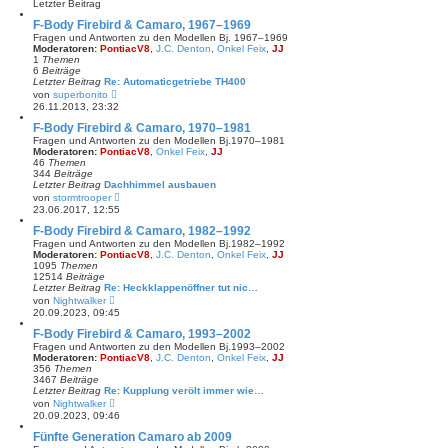
Letzter Beitrag
r
B
F-Body Firebird & Camaro, 1967–1969
e
Fragen und Antworten zu den Modellen Bj. 1967–1969
i
Moderatoren:
PontiacV8
,
J.C. Denton
,
Onkel Feix
,
JJ
t
1
Themen
r
6
Beiträge
a
Letzter Beitrag
Re: Automaticgetriebe TH400
g
N
von
superbonito
e
26.11.2013, 23:32
u
e
F-Body Firebird & Camaro, 1970–1981
s
Fragen und Antworten zu den Modellen Bj.1970–1981
t
Moderatoren:
PontiacV8
,
Onkel Feix
,
JJ
e
46
Themen
r
344
Beiträge
B
Letzter Beitrag
Dachhimmel ausbauen
e
N
von
stormtrooper
i
e
23.06.2017, 12:55
t
u
r
e
F-Body Firebird & Camaro, 1982–1992
a
s
Fragen und Antworten zu den Modellen Bj.1982–1992
g
t
Moderatoren:
PontiacV8
,
J.C. Denton
,
Onkel Feix
,
JJ
e
1095
Themen
r
12514
Beiträge
B
Letzter Beitrag
Re: Heckklappenöffner tut nic…
e
N
von
Nightwalker
i
e
20.09.2023, 09:45
t
u
r
e
F-Body Firebird & Camaro, 1993–2002
a
s
Fragen und Antworten zu den Modellen Bj.1993–2002
g
t
Moderatoren:
PontiacV8
,
J.C. Denton
,
Onkel Feix
,
JJ
e
356
Themen
r
3467
Beiträge
B
Letzter Beitrag
Re: Kupplung verölt immer wie…
e
N
von
Nightwalker
i
e
20.09.2023, 09:46
t
u
r
e
Fünfte Generation Camaro ab 2009
a
s