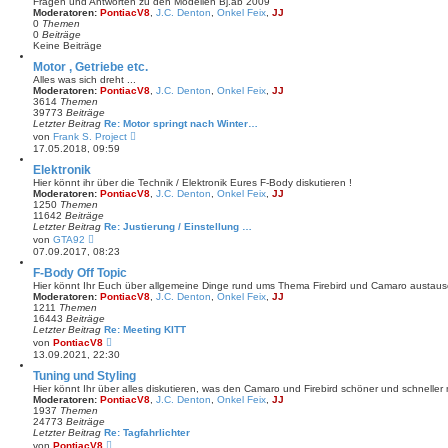
Fragen und Antworten zu den Modellen Bj.ab 2009
g
t
Moderatoren:
PontiacV8
,
J.C. Denton
,
Onkel Feix
,
JJ
e
0
Themen
r
0
Beiträge
B
Keine Beiträge
e
i
Motor , Getriebe etc.
t
Alles was sich dreht ...
r
Moderatoren:
PontiacV8
,
J.C. Denton
,
Onkel Feix
,
JJ
a
3614
Themen
g
39773
Beiträge
Letzter Beitrag
Re: Motor springt nach Winter…
N
von
Frank S. Project
e
17.05.2018, 09:59
u
e
Elektronik
s
Hier könnt ihr über die Technik / Elektronik Eures F-Body diskutieren !
t
Moderatoren:
PontiacV8
,
J.C. Denton
,
Onkel Feix
,
JJ
e
1250
Themen
r
11642
Beiträge
B
Letzter Beitrag
Re: Justierung / Einstellung …
e
N
von
GTA92
i
e
07.09.2017, 08:23
t
u
r
e
F-Body Off Topic
a
s
Hier könnt Ihr Euch über allgemeine Dinge rund ums Thema Firebird und Camaro austau
g
t
Moderatoren:
PontiacV8
,
J.C. Denton
,
Onkel Feix
,
JJ
e
1211
Themen
r
16443
Beiträge
B
Letzter Beitrag
Re: Meeting KITT
e
N
von
PontiacV8
i
e
13.09.2021, 22:30
t
u
r
e
Tuning und Styling
a
s
Hier könnt Ihr über alles diskutieren, was den Camaro und Firebird schöner und schneller
g
t
Moderatoren:
PontiacV8
,
J.C. Denton
,
Onkel Feix
,
JJ
e
1937
Themen
r
24773
Beiträge
B
Letzter Beitrag
Re: Tagfahrlichter
e
N
von
PontiacV8