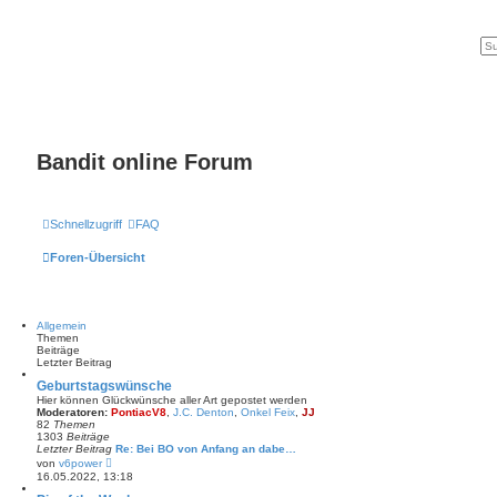
Bandit online Forum
Schnellzugriff
FAQ
Foren-Übersicht
Allgemein
Themen
Beiträge
Letzter Beitrag
Geburtstagswünsche
Hier können Glückwünsche aller Art gepostet werden
Moderatoren:
PontiacV8
,
J.C. Denton
,
Onkel Feix
,
JJ
82
Themen
1303
Beiträge
Letzter Beitrag
Re: Bei BO von Anfang an dabe…
N
von
v6power
e
16.05.2022, 13:18
u
e