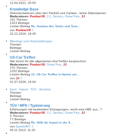
i
e
12.04.2021, 20:05
t
u
r
e
Knowledge Base
a
s
Dokumentationen über den Firebird und Camaro - keine Diskussionen
g
t
Moderatoren:
PontiacV8
,
J.C. Denton
,
Onkel Feix
,
JJ
e
191
Themen
r
1323
Beiträge
B
Letzter Beitrag
Re: Ausbau des Tanks und Taus…
e
N
von
PontiacV8
i
e
23.12.2016, 18:45
t
u
r
e
Meetings und Veranstaltungen
a
s
Themen
g
t
Beiträge
e
Letzter Beitrag
r
B
US-Car Treffen
e
Hier könnt Ihr alle allgemeinen Ami-Treffen besprechen!
i
Moderatoren:
PontiacV8
,
Onkel Feix
,
JJ
t
270
Themen
r
1202
Beiträge
a
Letzter Beitrag
10. US Car Treffen in Hamm am…
g
N
von
JJ
e
01.07.2026, 16:04
u
e
Kauf . Import . TÜV . Gesetze
s
Themen
t
Beiträge
e
Letzter Beitrag
r
B
TÜV / MFK / Typisierung
e
Erfahrungen mit bestimmten Eintragungen, reicht eine ABE aus...?
i
Moderatoren:
PontiacV8
,
J.C. Denton
,
Onkel Feix
,
JJ
t
5
Themen
r
77
Beiträge
a
Letzter Beitrag
Re: Hilfe für Import in die S…
g
N
von
Davidoff07
e
09.11.2013, 11:20
u