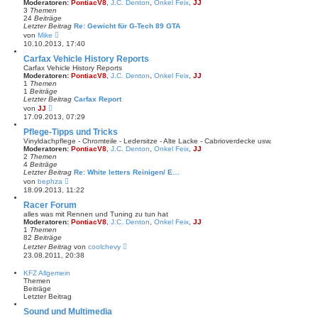
Moderatoren:
PontiacV8
,
J.C. Denton
,
Onkel Feix
,
JJ
e
3
Themen
r
24
Beiträge
B
Letzter Beitrag
Re: Gewicht für G-Tech 89 GTA
e
N
von
Mike
i
e
10.10.2013, 17:40
t
u
r
e
Carfax Vehicle History Reports
a
s
Carfax Vehicle History Reports
g
t
Moderatoren:
PontiacV8
,
J.C. Denton
,
Onkel Feix
,
JJ
e
1
Themen
r
1
Beiträge
B
Letzter Beitrag
Carfax Report
e
N
von
JJ
i
e
17.09.2013, 07:29
t
u
r
e
Pflege-Tipps und Tricks
a
s
Vinyldachpflege - Chromteile - Ledersitze - Alte Lacke - Cabrioverdecke usw.
g
t
Moderatoren:
PontiacV8
,
J.C. Denton
,
Onkel Feix
,
JJ
e
2
Themen
r
4
Beiträge
B
Letzter Beitrag
Re: White letters Reinigen/ E…
e
N
von
bephza
i
e
18.09.2013, 11:22
t
u
r
e
Racer Forum
a
s
alles was mit Rennen und Tuning zu tun hat
g
t
Moderatoren:
PontiacV8
,
J.C. Denton
,
Onkel Feix
,
JJ
e
1
Themen
r
82
Beiträge
B
N
Letzter Beitrag
von
coolchevy
e
e
23.08.2011, 20:38
i
u
t
e
KFZ Allgemein
r
s
Themen
a
t
Beiträge
g
e
Letzter Beitrag
r
B
Sound und Multimedia
e