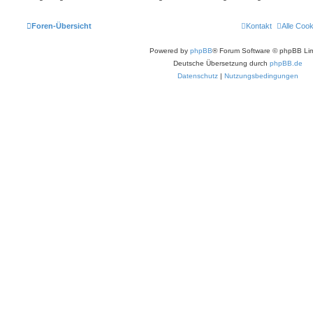
Foren-Übersicht
Kontakt
Alle Coo
Powered by
phpBB
® Forum Software © phpBB Lim
Deutsche Übersetzung durch
phpBB.de
Datenschutz
|
Nutzungsbedingungen