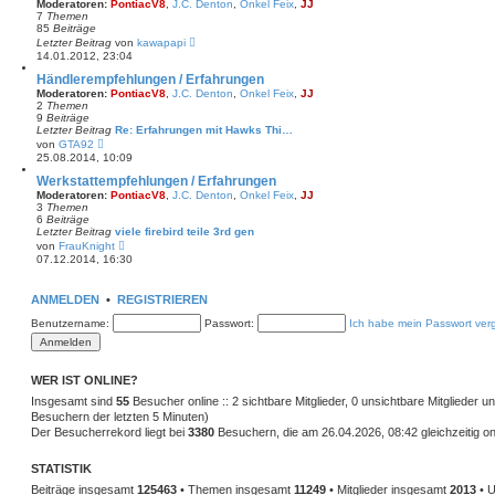
Moderatoren:
PontiacV8
,
J.C. Denton
,
Onkel Feix
,
JJ
i
7
Themen
t
85
Beiträge
r
N
Letzter Beitrag
von
kawapapi
a
e
14.01.2012, 23:04
g
u
e
Händlerempfehlungen / Erfahrungen
s
Moderatoren:
PontiacV8
,
J.C. Denton
,
Onkel Feix
,
JJ
t
2
Themen
e
9
Beiträge
r
Letzter Beitrag
Re: Erfahrungen mit Hawks Thi…
B
N
von
GTA92
e
e
25.08.2014, 10:09
i
u
t
e
Werkstattempfehlungen / Erfahrungen
r
s
Moderatoren:
PontiacV8
,
J.C. Denton
,
Onkel Feix
,
JJ
a
t
3
Themen
g
e
6
Beiträge
r
Letzter Beitrag
viele firebird teile 3rd gen
B
N
von
FrauKnight
e
e
07.12.2014, 16:30
i
u
t
e
r
s
ANMELDEN
•
a
REGISTRIEREN
t
g
e
Benutzername:
Passwort:
Ich habe mein Passwort ver
r
B
e
i
t
WER IST ONLINE?
r
Insgesamt sind
55
a
Besucher online :: 2 sichtbare Mitglieder, 0 unsichtbare Mitglieder 
g
Besuchern der letzten 5 Minuten)
Der Besucherrekord liegt bei
3380
Besuchern, die am 26.04.2026, 08:42 gleichzeitig on
STATISTIK
Beiträge insgesamt
125463
• Themen insgesamt
11249
• Mitglieder insgesamt
2013
• U