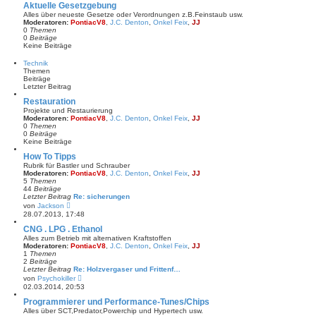
e
Aktuelle Gesetzgebung
s
Alles über neueste Gesetze oder Verordnungen z.B.Feinstaub usw.
t
Moderatoren:
PontiacV8
,
J.C. Denton
,
Onkel Feix
,
JJ
e
0
Themen
r
0
Beiträge
B
Keine Beiträge
e
i
Technik
t
Themen
r
Beiträge
a
Letzter Beitrag
g
Restauration
Projekte und Restaurierung
Moderatoren:
PontiacV8
,
J.C. Denton
,
Onkel Feix
,
JJ
0
Themen
0
Beiträge
Keine Beiträge
How To Tipps
Rubrik für Bastler und Schrauber
Moderatoren:
PontiacV8
,
J.C. Denton
,
Onkel Feix
,
JJ
5
Themen
44
Beiträge
Letzter Beitrag
Re: sicherungen
N
von
Jackson
e
28.07.2013, 17:48
u
e
CNG . LPG . Ethanol
s
Alles zum Betrieb mit alternativen Kraftstoffen
t
Moderatoren:
PontiacV8
,
J.C. Denton
,
Onkel Feix
,
JJ
e
1
Themen
r
2
Beiträge
B
Letzter Beitrag
Re: Holzvergaser und Frittenf…
e
N
von
Psychokiller
i
e
02.03.2014, 20:53
t
u
r
e
Programmierer und Performance-Tunes/Chips
a
s
Alles über SCT,Predator,Powerchip und Hypertech usw.
g
t