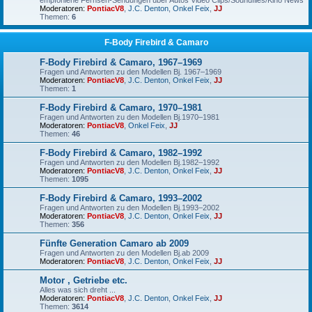
empfohlene Fernseh-Sendungen über Autos Video Clips/Soundfiles/Kino News
Moderatoren:
PontiacV8
,
J.C. Denton
,
Onkel Feix
,
JJ
Themen:
6
F-Body Firebird & Camaro
F-Body Firebird & Camaro, 1967–1969
Fragen und Antworten zu den Modellen Bj. 1967–1969
Moderatoren:
PontiacV8
,
J.C. Denton
,
Onkel Feix
,
JJ
Themen:
1
F-Body Firebird & Camaro, 1970–1981
Fragen und Antworten zu den Modellen Bj.1970–1981
Moderatoren:
PontiacV8
,
Onkel Feix
,
JJ
Themen:
46
F-Body Firebird & Camaro, 1982–1992
Fragen und Antworten zu den Modellen Bj.1982–1992
Moderatoren:
PontiacV8
,
J.C. Denton
,
Onkel Feix
,
JJ
Themen:
1095
F-Body Firebird & Camaro, 1993–2002
Fragen und Antworten zu den Modellen Bj.1993–2002
Moderatoren:
PontiacV8
,
J.C. Denton
,
Onkel Feix
,
JJ
Themen:
356
Fünfte Generation Camaro ab 2009
Fragen und Antworten zu den Modellen Bj.ab 2009
Moderatoren:
PontiacV8
,
J.C. Denton
,
Onkel Feix
,
JJ
Motor , Getriebe etc.
Alles was sich dreht ...
Moderatoren:
PontiacV8
,
J.C. Denton
,
Onkel Feix
,
JJ
Themen:
3614