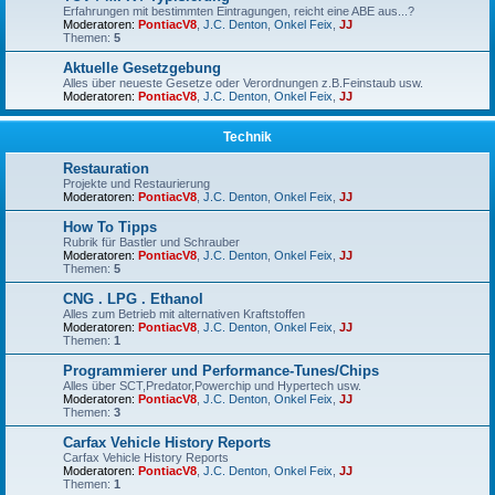
Erfahrungen mit bestimmten Eintragungen, reicht eine ABE aus...?
Moderatoren:
PontiacV8
,
J.C. Denton
,
Onkel Feix
,
JJ
Themen:
5
Aktuelle Gesetzgebung
Alles über neueste Gesetze oder Verordnungen z.B.Feinstaub usw.
Moderatoren:
PontiacV8
,
J.C. Denton
,
Onkel Feix
,
JJ
Technik
Restauration
Projekte und Restaurierung
Moderatoren:
PontiacV8
,
J.C. Denton
,
Onkel Feix
,
JJ
How To Tipps
Rubrik für Bastler und Schrauber
Moderatoren:
PontiacV8
,
J.C. Denton
,
Onkel Feix
,
JJ
Themen:
5
CNG . LPG . Ethanol
Alles zum Betrieb mit alternativen Kraftstoffen
Moderatoren:
PontiacV8
,
J.C. Denton
,
Onkel Feix
,
JJ
Themen:
1
Programmierer und Performance-Tunes/Chips
Alles über SCT,Predator,Powerchip und Hypertech usw.
Moderatoren:
PontiacV8
,
J.C. Denton
,
Onkel Feix
,
JJ
Themen:
3
Carfax Vehicle History Reports
Carfax Vehicle History Reports
Moderatoren:
PontiacV8
,
J.C. Denton
,
Onkel Feix
,
JJ
Themen:
1