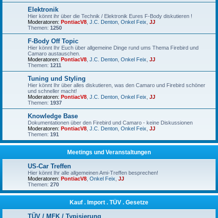
Elektronik
Hier könnt ihr über die Technik / Elektronik Eures F-Body diskutieren !
Moderatoren:
PontiacV8
,
J.C. Denton
,
Onkel Feix
,
JJ
Themen:
1250
F-Body Off Topic
Hier könnt Ihr Euch über allgemeine Dinge rund ums Thema Firebird und
Camaro austauschen.
Moderatoren:
PontiacV8
,
J.C. Denton
,
Onkel Feix
,
JJ
Themen:
1211
Tuning und Styling
Hier könnt Ihr über alles diskutieren, was den Camaro und Firebird schöner
und schneller macht!
Moderatoren:
PontiacV8
,
J.C. Denton
,
Onkel Feix
,
JJ
Themen:
1937
Knowledge Base
Dokumentationen über den Firebird und Camaro - keine Diskussionen
Moderatoren:
PontiacV8
,
J.C. Denton
,
Onkel Feix
,
JJ
Themen:
191
Meetings und Veranstaltungen
US-Car Treffen
Hier könnt Ihr alle allgemeinen Ami-Treffen besprechen!
Moderatoren:
PontiacV8
,
Onkel Feix
,
JJ
Themen:
270
Kauf . Import . TÜV . Gesetze
TÜV / MFK / Typisierung