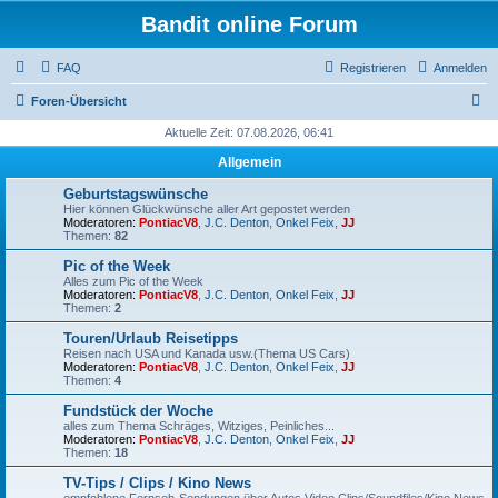
Bandit online Forum
FAQ
Registrieren
Anmelden
S
Foren-Übersicht
u
Aktuelle Zeit: 07.08.2026, 06:41
c
Allgemein
h
Geburtstagswünsche
e
Hier können Glückwünsche aller Art gepostet werden
Moderatoren:
PontiacV8
,
J.C. Denton
,
Onkel Feix
,
JJ
Themen:
82
Pic of the Week
Alles zum Pic of the Week
Moderatoren:
PontiacV8
,
J.C. Denton
,
Onkel Feix
,
JJ
Themen:
2
Touren/Urlaub Reisetipps
Reisen nach USA und Kanada usw.(Thema US Cars)
Moderatoren:
PontiacV8
,
J.C. Denton
,
Onkel Feix
,
JJ
Themen:
4
Fundstück der Woche
alles zum Thema Schräges, Witziges, Peinliches...
Moderatoren:
PontiacV8
,
J.C. Denton
,
Onkel Feix
,
JJ
Themen:
18
TV-Tips / Clips / Kino News