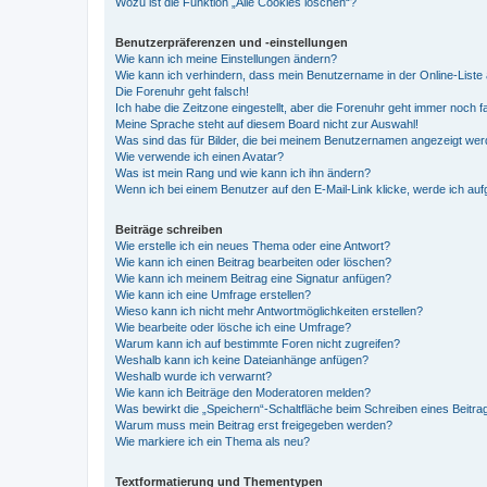
Wozu ist die Funktion „Alle Cookies löschen“?
Benutzerpräferenzen und -einstellungen
Wie kann ich meine Einstellungen ändern?
Wie kann ich verhindern, dass mein Benutzername in der Online-Liste 
Die Forenuhr geht falsch!
Ich habe die Zeitzone eingestellt, aber die Forenuhr geht immer noch f
Meine Sprache steht auf diesem Board nicht zur Auswahl!
Was sind das für Bilder, die bei meinem Benutzernamen angezeigt we
Wie verwende ich einen Avatar?
Was ist mein Rang und wie kann ich ihn ändern?
Wenn ich bei einem Benutzer auf den E-Mail-Link klicke, werde ich au
Beiträge schreiben
Wie erstelle ich ein neues Thema oder eine Antwort?
Wie kann ich einen Beitrag bearbeiten oder löschen?
Wie kann ich meinem Beitrag eine Signatur anfügen?
Wie kann ich eine Umfrage erstellen?
Wieso kann ich nicht mehr Antwortmöglichkeiten erstellen?
Wie bearbeite oder lösche ich eine Umfrage?
Warum kann ich auf bestimmte Foren nicht zugreifen?
Weshalb kann ich keine Dateianhänge anfügen?
Weshalb wurde ich verwarnt?
Wie kann ich Beiträge den Moderatoren melden?
Was bewirkt die „Speichern“-Schaltfläche beim Schreiben eines Beitra
Warum muss mein Beitrag erst freigegeben werden?
Wie markiere ich ein Thema als neu?
Textformatierung und Thementypen