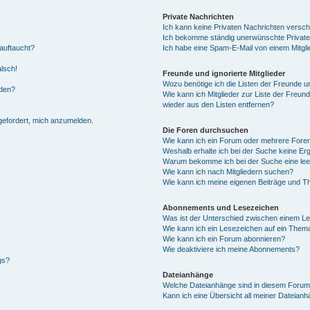
Private Nachrichten
Ich kann keine Privaten Nachrichten versch
Ich bekomme ständig unerwünschte Private
auftaucht?
Ich habe eine Spam-E-Mail von einem Mitgli
alsch!
Freunde und ignorierte Mitglieder
Wozu benötige ich die Listen der Freunde un
rden?
Wie kann ich Mitglieder zur Liste der Freund
wieder aus den Listen entfernen?
fgefordert, mich anzumelden.
Die Foren durchsuchen
Wie kann ich ein Forum oder mehrere For
Weshalb erhalte ich bei der Suche keine Er
Warum bekomme ich bei der Suche eine lee
Wie kann ich nach Mitgliedern suchen?
Wie kann ich meine eigenen Beiträge und T
Abonnements und Lesezeichen
Was ist der Unterschied zwischen einem L
Wie kann ich ein Lesezeichen auf ein Them
Wie kann ich ein Forum abonnieren?
Wie deaktiviere ich meine Abonnements?
gs?
Dateianhänge
Welche Dateianhänge sind in diesem Forum
Kann ich eine Übersicht all meiner Dateian