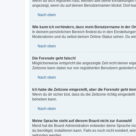
Wenn du dich registriert hast, werden alle deine Einstellunge
angezeigt, wenn du auf deinen Benutzernamen klickst. Dort kan
Nach oben
Wie kann ich verhindern, dass mein Benutzername in der Onl
In deinem persönlichen Bereich findest du in den Einstellunge
Moderatoren und du selbst deinen Online-Status sehen. Du wir
Nach oben
Die Forenuhr geht falsch!
Möglicherweise entspricht die angezeigte Zeit nicht deiner eigen
Zeitzone kann dabei nur von registrierten Benutzern geändert wer
Nach oben
Ich habe die Zeitzone eingestellt, aber die Forenuhr geht im
Wenn du dir sicher bist, dass du die Zeitzone richtig eingestell
beheben kann.
Nach oben
Meine Sprache steht auf diesem Board nicht zur Auswahl!
Meist hat die Board-Administration entweder deine Sprache nich
du benötigst, installieren kann. Falls es noch nicht existiert
gefunden werden.