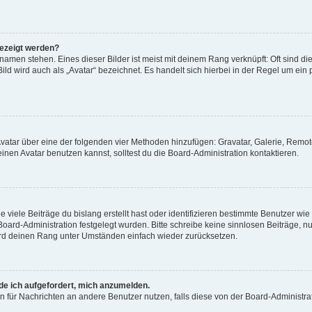
gezeigt werden?
amen stehen. Eines dieser Bilder ist meist mit deinem Rang verknüpft: Oft sind di
ld wird auch als „Avatar“ bezeichnet. Es handelt sich hierbei in der Regel um ein
 Avatar über eine der folgenden vier Methoden hinzufügen: Gravatar, Galerie, Rem
en Avatar benutzen kannst, solltest du die Board-Administration kontaktieren.
viele Beiträge du bislang erstellt hast oder identifizieren bestimmte Benutzer w
 Board-Administration festgelegt wurden. Bitte schreibe keine sinnlosen Beiträge
wird deinen Rang unter Umständen einfach wieder zurücksetzen.
rde ich aufgefordert, mich anzumelden.
ion für Nachrichten an andere Benutzer nutzen, falls diese von der Board-Administ