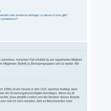
?
hwerden oder juristische Anfragen zu diesem Forum gibt?
s kontaktieren?
chreiben. Auf jeden Fall erhältst du als registriertes Mitglied
e Mitglieder, Beitritt zu Benutzergruppen und so weiter. Wir
n 1998) ist ein Gesetz in den USA, welches festlegt, dass
der der Erziehungsberechtigten benötigen. Wenn du dir
te beachte, dass phpBB Limited und der Besitzer dieses Boards
An wen soll ich mich wenden, falls es Beschwerden oder