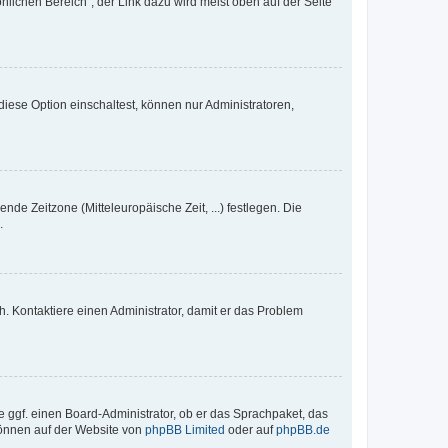
nlichen Bereich“; der Link dazu wird meist oben auf der Seite
iese Option einschaltest, können nur Administratoren,
nde Zeitzone (Mitteleuropäische Zeit, ...) festlegen. Die
.
sch. Kontaktiere einen Administrator, damit er das Problem
e ggf. einen Board-Administrator, ob er das Sprachpaket, das
 können auf der Website von
phpBB Limited
oder auf
phpBB.de