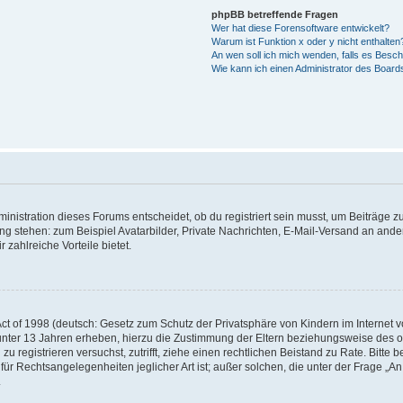
phpBB betreffende Fragen
Wer hat diese Forensoftware entwickelt?
Warum ist Funktion x oder y nicht enthalten
An wen soll ich mich wenden, falls es Besc
Wie kann ich einen Administrator des Board
istration dieses Forums entscheidet, ob du registriert sein musst, um Beiträge zu s
ung stehen: zum Beispiel Avatarbilder, Private Nachrichten, E-Mail-Versand an ander
 zahlreiche Vorteile bietet.
t of 1998 (deutsch: Gesetz zum Schutz der Privatsphäre von Kindern im Internet vo
unter 13 Jahren erheben, hierzu die Zustimmung der Eltern beziehungsweise des o
h zu registrieren versuchst, zutrifft, ziehe einen rechtlichen Beistand zu Rate. Bit
für Rechtsangelegenheiten jeglicher Art ist; außer solchen, die unter der Frage „
.