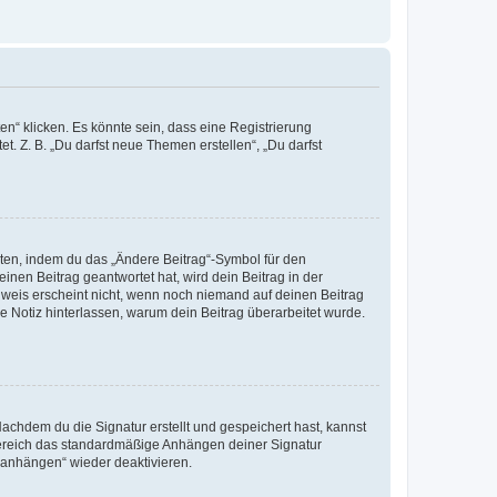
n“ klicken. Es könnte sein, dass eine Registrierung
t. Z. B. „Du darfst neue Themen erstellen“, „Du darfst
iten, indem du das „Ändere Beitrag“-Symbol für den
inen Beitrag geantwortet hat, wird dein Beitrag in der
nweis erscheint nicht, wenn noch niemand auf deinen Beitrag
ne Notiz hinterlassen, warum dein Beitrag überarbeitet wurde.
chdem du die Signatur erstellt und gespeichert hast, kannst
Bereich das standardmäßige Anhängen deiner Signatur
r anhängen“ wieder deaktivieren.