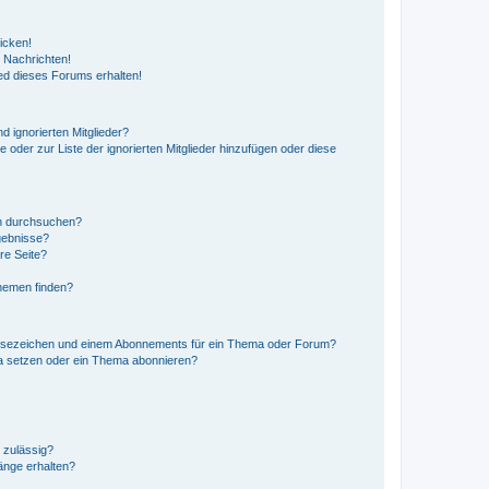
icken!
 Nachrichten!
ed dieses Forums erhalten!
d ignorierten Mitglieder?
e oder zur Liste der ignorierten Mitglieder hinzufügen oder diese
en durchsuchen?
gebnisse?
re Seite?
hemen finden?
esezeichen und einem Abonnements für ein Thema oder Forum?
a setzen oder ein Thema abonnieren?
 zulässig?
hänge erhalten?