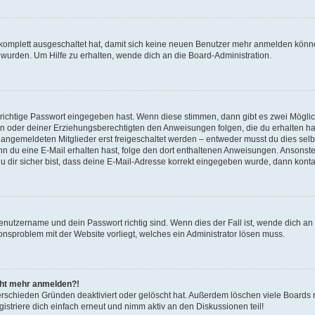
g komplett ausgeschaltet hat, damit sich keine neuen Benutzer mehr anmelden könn
 wurden. Um Hilfe zu erhalten, wende dich an die Board-Administration.
 richtige Passwort eingegeben hast. Wenn diese stimmen, dann gibt es zwei Mögl
tern oder deiner Erziehungsberechtigten den Anweisungen folgen, die du erhalten ha
u angemeldeten Mitglieder erst freigeschaltet werden – entweder musst du dies selbs
. Wenn du eine E-Mail erhalten hast, folge den dort enthaltenen Anweisungen. Ansons
 dir sicher bist, dass deine E-Mail-Adresse korrekt eingegeben wurde, dann kontak
Benutzername und dein Passwort richtig sind. Wenn dies der Fall ist, wende dich a
ionsproblem mit der Website vorliegt, welches ein Administrator lösen muss.
icht mehr anmelden?!
erschieden Gründen deaktiviert oder gelöscht hat. Außerdem löschen viele Boards r
triere dich einfach erneut und nimm aktiv an den Diskussionen teil!