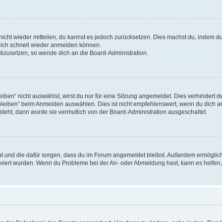
 nicht wieder mitteilen, du kannst es jedoch zurücksetzen. Dies machst du, indem 
 dich schnell wieder anmelden können.
ückzusetzen, so wende dich an die Board-Administration.
en“ nicht auswählst, wirst du nur für eine Sitzung angemeldet. Dies verhindert 
leiben“ beim Anmelden auswählen. Dies ist nicht empfehlenswert, wenn du dich an
 steht, dann wurde sie vermutlich von der Board-Administration ausgeschaltet.
 hat und die dafür sorgen, dass du im Forum angemeldet bleibst. Außerdem ermögli
tiviert wurden. Wenn du Probleme bei der An- oder Abmeldung hast, kann es helfen