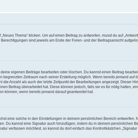
„Neues Thema“ klicken. Um auf einen Beitrag zu antworten, musst du auf „Antworte
e Berechtigungen sind jeweils am Ende der Foren- und der Beitragsansicht aufgeliste
r deine eigenen Beiträge bearbeiten oder löschen. Du kannst einen Beitrag bearbe
inen begrenzten Zeitraum nach seiner Erstellung möglich. Wenn bereits jemand auf de
 die Anzahl als auch der letzte Zeitpunkt der Bearbeitungen angezeigt. Dieser Hi
en Beitrag überarbeitet hat. Diese können jedoch, falls sie es für nötig halten, ei
hen können, wenn bereits jemand darauf geantwortet hat.
st eine solche in den Einstellungen in deinem persönlichen Bereich entwerfen. Na
eren. Du kannst eine Signatur auch hinzufügen, indem du in deinem persönlichen 
atur verfassen möchtest, so kannst du dort einfach das Kontrollkästchen „Signatu