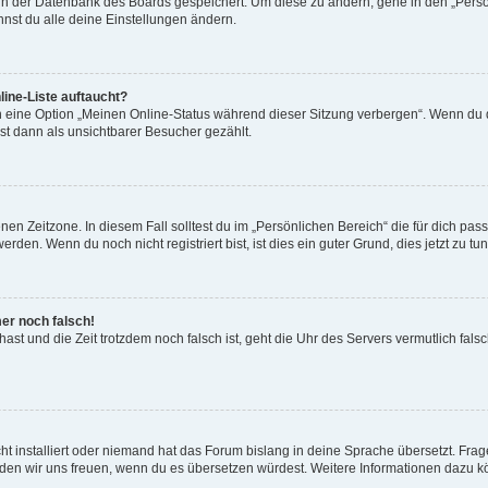
n in der Datenbank des Boards gespeichert. Um diese zu ändern, gehe in den „Persö
nst du alle deine Einstellungen ändern.
ine-Liste auftaucht?
n eine Option „Meinen Online-Status während dieser Sitzung verbergen“. Wenn du d
st dann als unsichtbarer Besucher gezählt.
en Zeitzone. In diesem Fall solltest du im „Persönlichen Bereich“ die für dich passe
den. Wenn du noch nicht registriert bist, ist dies ein guter Grund, dies jetzt zu tun
mer noch falsch!
t hast und die Zeit trotzdem noch falsch ist, geht die Uhr des Servers vermutlich fal
t installiert oder niemand hat das Forum bislang in deine Sprache übersetzt. Frag
, würden wir uns freuen, wenn du es übersetzen würdest. Weitere Informationen dazu