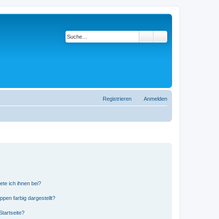
Suche
Erweiterte Suche
Registrieren
Anmelden
ete ich ihnen bei?
en farbig dargestellt?
tartseite?